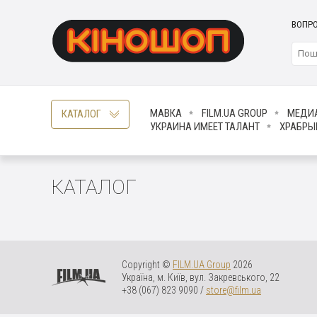
ВОПРО
МАВКА
FILM.UA GROUP
МЕДИ
КАТАЛОГ
УКРАИНА ИМЕЕТ ТАЛАНТ
ХРАБРЫ
КАТАЛОГ
Copyright ©
FILM.UA Group
2026
Україна, м. Київ, вул. Закревського, 22
+38 (067) 823 9090 /
store@film.ua