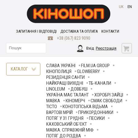
UK
EN
ЗАПИТАННЯ І ВІДПОВІДІ
ДОСТАВКА ТА ОПЛАТА
КОНТАКТИ
+38 (067) 823 9090
Вхід
Реєстрація
СЛАВА УКРАЇНІ
FILM.UA GROUP
КАТАЛОГ
КІНОПОЛИЦЯ
GLOWBERRY
РЕЗИДЕНЦІЯ САНТИ
НАЙКРАЩІ ВИХІДНІ
ТБ-КАНАЛИ
LINOLEUM
ДОВБУШ
УКРАЇНА МАЄ ТАЛАНТ
ХОРОБРІ ЗАЙЦІ
МАВКА
КІНОМЕРЧ
СМАК СВОБОДИ
ТІСТО
КОНОТОПСЬКА ВІДЬМА
ВАРТОВІ МРІЙ
ПРИКОРДОННИКИ
ПОТЯГ У 31 ГРУДНЯ
ПЕСИКИ
КАХОВСЬКИЙ ОБ'ЄКТ
МАВКА. СПРАВЖНІЙ МІФ
ПОТЯГ ДО РІЗДВА