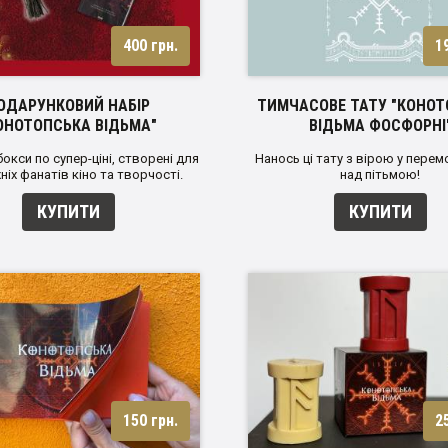
400 грн.
1
ОДАРУНКОВИЙ НАБІР
ТИМЧАСОВЕ ТАТУ "КОНО
ОНОТОПСЬКА ВІДЬМА"
ВІДЬМА ФОСФОРНІ
бокси по супер-ціні, створені для
Нанось ці тату з вірою у перем
іх фанатів кіно та творчості.
над пітьмою!
КУПИТИ
КУПИТИ
150 грн.
2