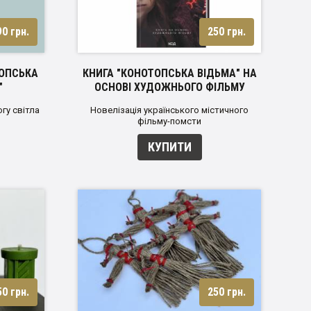
90 грн.
250 грн.
ТОПСЬКА
КНИГА "КОНОТОПСЬКА ВІДЬМА" НА
"
ОСНОВІ ХУДОЖНЬОГО ФІЛЬМУ
огу світла
Новелізація українського містичного
фільму-помсти
КУПИТИ
50 грн.
250 грн.