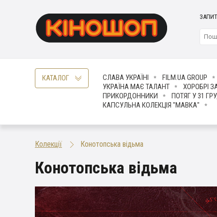
ЗАПИТ
СЛАВА УКРАЇНІ
FILM.UA GROUP
КАТАЛОГ
УКРАЇНА МАЄ ТАЛАНТ
ХОРОБРІ З
ПРИКОРДОННИКИ
ПОТЯГ У 31 ГР
КАПСУЛЬНА КОЛЕКЦІЯ "МАВКА"
Колекції
Конотопська відьма
Конотопська відьма