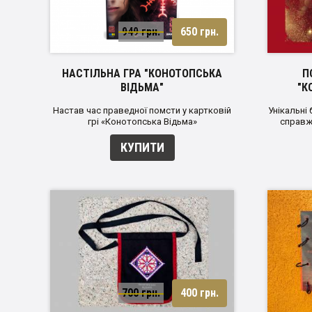
949 грн.
650 грн.
НАСТІЛЬНА ГРА "КОНОТОПСЬКА
П
ВІДЬМА"
"К
Настав час праведної помсти у картковій
Унікальні 
грі «Конотопська Відьма»
справжн
КУПИТИ
700 грн.
400 грн.