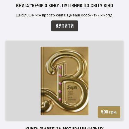
КНИГА "ВЕЧІР З КІНО". ПУТІВНИК ПО СВІТУ КІНО
Це більше, ніж просто книга. Це ваш особичтий кіногід.
КУПИТИ
500 грн.