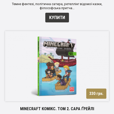
Темне фентезі, політична сатира, ретеллінг відомої казки,
філософська притча…
КУПИТИ
330 грн.
MINECRAFT КОМІКС. ТОМ 2. САРА ҐРЕЙЛІ