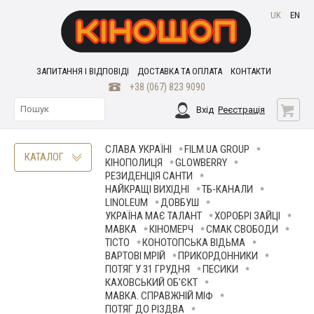
UK
EN
ЗАПИТАННЯ І ВІДПОВІДІ
ДОСТАВКА ТА ОПЛАТА
КОНТАКТИ
+38 (067) 823 9090
Вхід
Реєстрація
СЛАВА УКРАЇНІ
FILM.UA GROUP
КАТАЛОГ
КІНОПОЛИЦЯ
GLOWBERRY
РЕЗИДЕНЦІЯ САНТИ
НАЙКРАЩІ ВИХІДНІ
ТБ-КАНАЛИ
LINOLEUM
ДОВБУШ
УКРАЇНА МАЄ ТАЛАНТ
ХОРОБРІ ЗАЙЦІ
МАВКА
КІНОМЕРЧ
СМАК СВОБОДИ
ТІСТО
КОНОТОПСЬКА ВІДЬМА
ВАРТОВІ МРІЙ
ПРИКОРДОННИКИ
ПОТЯГ У 31 ГРУДНЯ
ПЕСИКИ
КАХОВСЬКИЙ ОБ'ЄКТ
МАВКА. СПРАВЖНІЙ МІФ
ПОТЯГ ДО РІЗДВА