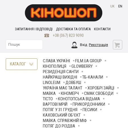
UK
EN
ЗАПИТАННЯ І ВІДПОВІДІ
ДОСТАВКА ТА ОПЛАТА
КОНТАКТИ
+38 (067) 823 9090
Вхід
Реєстрація
СЛАВА УКРАЇНІ
FILM.UA GROUP
КАТАЛОГ
КІНОПОЛИЦЯ
GLOWBERRY
РЕЗИДЕНЦІЯ САНТИ
НАЙКРАЩІ ВИХІДНІ
ТБ-КАНАЛИ
LINOLEUM
ДОВБУШ
УКРАЇНА МАЄ ТАЛАНТ
ХОРОБРІ ЗАЙЦІ
МАВКА
КІНОМЕРЧ
СМАК СВОБОДИ
ТІСТО
КОНОТОПСЬКА ВІДЬМА
ВАРТОВІ МРІЙ
ПРИКОРДОННИКИ
ПОТЯГ У 31 ГРУДНЯ
ПЕСИКИ
КАХОВСЬКИЙ ОБ'ЄКТ
МАВКА. СПРАВЖНІЙ МІФ
ПОТЯГ ДО РІЗДВА