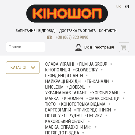
UK
EN
ЗАПИТАННЯ І ВІДПОВІДІ
ДОСТАВКА ТА ОПЛАТА
КОНТАКТИ
+38 (067) 823 9090
Вхід
Реєстрація
СЛАВА УКРАЇНІ
FILM.UA GROUP
КАТАЛОГ
КІНОПОЛИЦЯ
GLOWBERRY
РЕЗИДЕНЦІЯ САНТИ
НАЙКРАЩІ ВИХІДНІ
ТБ-КАНАЛИ
LINOLEUM
ДОВБУШ
УКРАЇНА МАЄ ТАЛАНТ
ХОРОБРІ ЗАЙЦІ
МАВКА
КІНОМЕРЧ
СМАК СВОБОДИ
ТІСТО
КОНОТОПСЬКА ВІДЬМА
ВАРТОВІ МРІЙ
ПРИКОРДОННИКИ
ПОТЯГ У 31 ГРУДНЯ
ПЕСИКИ
КАХОВСЬКИЙ ОБ'ЄКТ
МАВКА. СПРАВЖНІЙ МІФ
ПОТЯГ ДО РІЗДВА