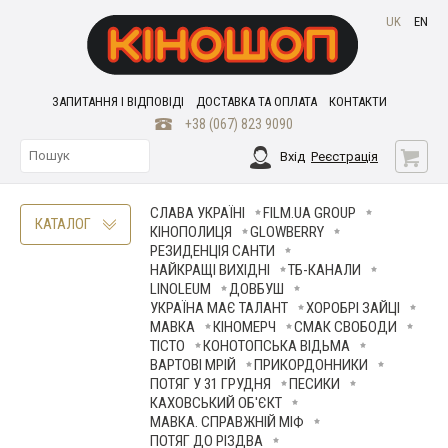
UK
EN
ЗАПИТАННЯ І ВІДПОВІДІ
ДОСТАВКА ТА ОПЛАТА
КОНТАКТИ
+38 (067) 823 9090
Вхід
Реєстрація
СЛАВА УКРАЇНІ
FILM.UA GROUP
КАТАЛОГ
КІНОПОЛИЦЯ
GLOWBERRY
РЕЗИДЕНЦІЯ САНТИ
НАЙКРАЩІ ВИХІДНІ
ТБ-КАНАЛИ
LINOLEUM
ДОВБУШ
УКРАЇНА МАЄ ТАЛАНТ
ХОРОБРІ ЗАЙЦІ
МАВКА
КІНОМЕРЧ
СМАК СВОБОДИ
ТІСТО
КОНОТОПСЬКА ВІДЬМА
ВАРТОВІ МРІЙ
ПРИКОРДОННИКИ
ПОТЯГ У 31 ГРУДНЯ
ПЕСИКИ
КАХОВСЬКИЙ ОБ'ЄКТ
МАВКА. СПРАВЖНІЙ МІФ
ПОТЯГ ДО РІЗДВА