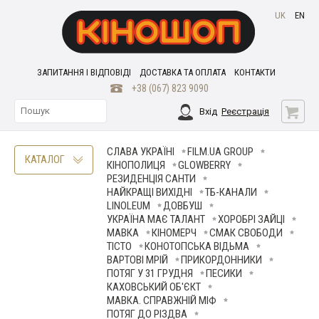
UK
EN
ЗАПИТАННЯ І ВІДПОВІДІ
ДОСТАВКА ТА ОПЛАТА
КОНТАКТИ
+38 (067) 823 9090
Вхід
Реєстрація
СЛАВА УКРАЇНІ
FILM.UA GROUP
КАТАЛОГ
КІНОПОЛИЦЯ
GLOWBERRY
РЕЗИДЕНЦІЯ САНТИ
НАЙКРАЩІ ВИХІДНІ
ТБ-КАНАЛИ
LINOLEUM
ДОВБУШ
УКРАЇНА МАЄ ТАЛАНТ
ХОРОБРІ ЗАЙЦІ
МАВКА
КІНОМЕРЧ
СМАК СВОБОДИ
ТІСТО
КОНОТОПСЬКА ВІДЬМА
ВАРТОВІ МРІЙ
ПРИКОРДОННИКИ
ПОТЯГ У 31 ГРУДНЯ
ПЕСИКИ
КАХОВСЬКИЙ ОБ'ЄКТ
МАВКА. СПРАВЖНІЙ МІФ
ПОТЯГ ДО РІЗДВА