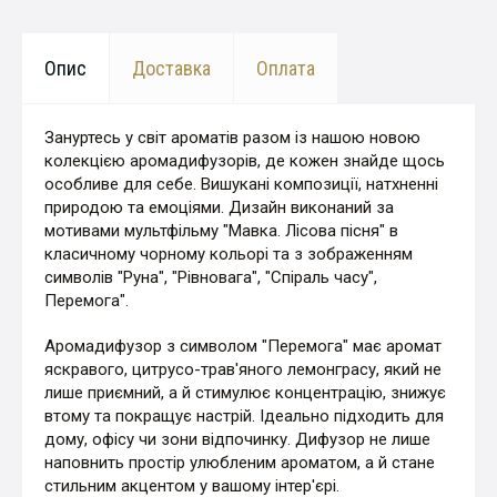
Опис
Доставка
Оплата
Зануртесь у світ ароматів разом із нашою новою
колекцією аромадифузорів, де кожен знайде щось
особливе для себе. Вишукані композиції, натхненні
природою та емоціями. Дизайн виконаний за
мотивами мультфільму "Мавка. Лісова пісня" в
класичному чорному кольорі та з зображенням
символів "Руна", "Рівновага", "Спіраль часу",
Перемога".
Аромадифузор з символом "Перемога" має аромат
яскравого, цитрусо-трав'яного лемонграсу, який не
лише приємний, а й стимулює концентрацію, знижує
втому та покращує настрій. Ідеально підходить для
дому, офісу чи зони відпочинку. Дифузор
не лише
наповнить простір улюбленим ароматом, а й стане
стильним акцентом у вашому інтер'єрі.