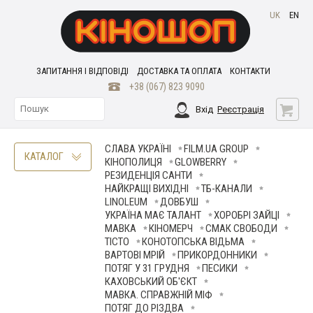
UK
EN
ЗАПИТАННЯ І ВІДПОВІДІ
ДОСТАВКА ТА ОПЛАТА
КОНТАКТИ
+38 (067) 823 9090
Вхід
Реєстрація
СЛАВА УКРАЇНІ
FILM.UA GROUP
КАТАЛОГ
КІНОПОЛИЦЯ
GLOWBERRY
РЕЗИДЕНЦІЯ САНТИ
НАЙКРАЩІ ВИХІДНІ
ТБ-КАНАЛИ
LINOLEUM
ДОВБУШ
УКРАЇНА МАЄ ТАЛАНТ
ХОРОБРІ ЗАЙЦІ
МАВКА
КІНОМЕРЧ
СМАК СВОБОДИ
ТІСТО
КОНОТОПСЬКА ВІДЬМА
ВАРТОВІ МРІЙ
ПРИКОРДОННИКИ
ПОТЯГ У 31 ГРУДНЯ
ПЕСИКИ
КАХОВСЬКИЙ ОБ'ЄКТ
МАВКА. СПРАВЖНІЙ МІФ
ПОТЯГ ДО РІЗДВА